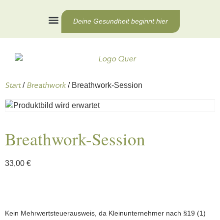
Deine Gesundheit beginnt hier
Health Coaching
Für Unternehmen
Start
Breathwork
/
/ Breathwork-Session
Breathwork-Session
33,00
€
Kein Mehrwertsteuerausweis, da Kleinunternehmer nach §19 (1)