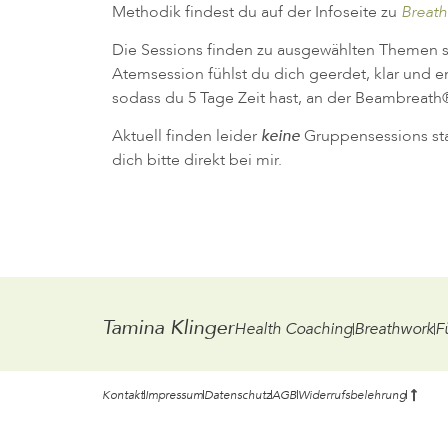
Methodik findest du auf der Infoseite zu
Breath
Die Sessions finden zu ausgewählten Themen sta
Atemsession fühlst du dich geerdet, klar und e
sodass du 5 Tage Zeit hast, an der Beambreath
Aktuell finden leider
keine
Gruppensessions st
dich bitte direkt bei mir.
Tamina Klinger
Health Coaching
Breathwork
F
Kontakt
Impressum
Datenschutz
AGB
Widerrufsbelehrung