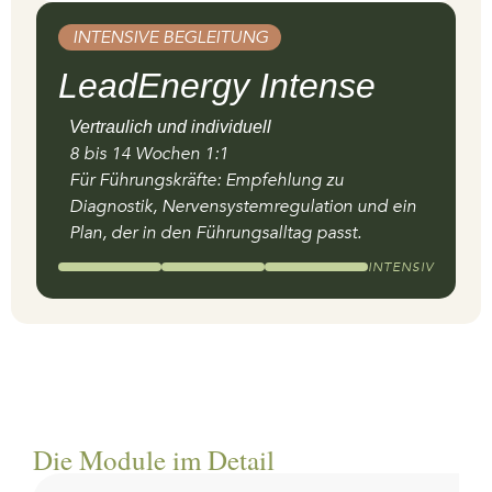
PROGRAMM
INTENSIVE BEGLEITUNG
LeadEnergy Intense
Vertraulich und individuell
8 bis 14 Wochen 1:1
Für Führungskräfte: Empfehlung zu
Diagnostik, Nervensystemregulation und ein
Plan, der in den Führungsalltag passt.
INTENSIV
Die Module im Detail