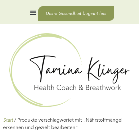
Deine Gesundheit beginnt hier
Health Coaching
Für Unternehmen
Start
/ Produkte verschlagwortet mit „Nährstoffmängel
erkennen und gezielt bearbeiten“